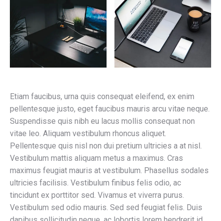
Etiam faucibus, urna quis consequat eleifend, ex enim
pellentesque justo, eget faucibus mauris arcu vitae neque.
Suspendisse quis nibh eu lacus mollis consequat non
vitae leo. Aliquam vestibulum rhoncus aliquet.
Pellentesque quis nisl non dui pretium ultricies a at nisl.
Vestibulum mattis aliquam metus a maximus. Cras
maximus feugiat mauris at vestibulum. Phasellus sodales
ultricies facilisis. Vestibulum finibus felis odio, ac
tincidunt ex porttitor sed. Vivamus et viverra purus.
Vestibulum sed odio mauris. Sed sed feugiat felis. Duis
dapibus sollicitudin neque, ac lobortis lorem hendrerit id.